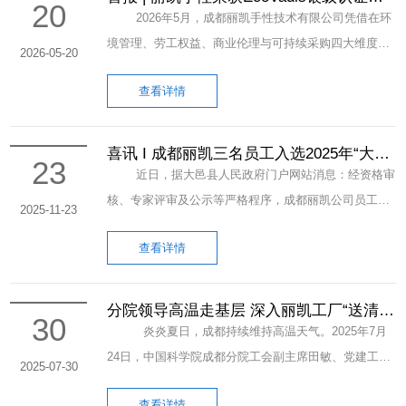
20
跻身全球参评企业前15%
场销售、技术研发、质量体系骨干人员共同参展。全员
2026年5月，成都丽凯手性技术有限公司凭借在环
凝心聚力、分工协作，以饱满的精神面貌亮相国际展
境管理、劳工权益、商业伦理与可持续采购四大维度的
2026-05-20
台，充分展现了公司专业化、体系化的团队实力。
卓越表现，顺利通过国际权威可持续发展评估机构
在为期三天的展会中，公司展台客流络绎不绝，海内外
查看详情
EcoVadis的严苛审核，成功斩获银级认证（Silver
采购商、制药企业负责人纷纷到访咨询。销售、研发及
Medal），跻身全球参评企业前15%。这是继2024和
质量团队全程在岗，针对客户重点关注的产品纯度、量
2025年获得铜牌认证后，丽凯手性在可持续发展领域实
喜讯 I 成都丽凯三名员工入选2025年“大邑
23
产产能、国际认证、定制化合成、物流交付、长期战略
工匠”培育对象
现的又一次重大跨越。 作为国内最早实现手性技术
近日，据大邑县人民政府门户网站消息：经资格审
合作等问题逐一细致解答、精准对接方案，凭借专业的
产业化的高新技术企业之一，丽凯手性长期专注于手性
核、专家评审及公示等严格程序，成都丽凯公司员工李
2025-11-23
服务能力赢得了广大客户的信任与青睐。 展会现
拆分与不对称合成技术的研发与规模化生产，始终将可
为坤、梅宏伟、季红清三位同志凭借其过硬的专业技能
场，公司工作人员与外籍客户面对面深度沟通，详细介
持续发展理念深度融入企业运营全流程。本次EcoVadis
查看详情
和职业素养，成功入选2025年度“大邑工匠”培育对象。
绍企业核心产品优势与定制化研发能力。高效的线下洽
评估覆盖四大核心维度：在环境管理领域，公司持续优
我公司入选的三位同志在各自的岗位上表现突出，
谈打破了地域沟通壁垒，让海外客户直观了解公司综合
化生产工艺，推进绿色改造与资源循环利用，稳步实现
展现了新时代产业工匠风貌。他们的成功入选，不仅是
分院领导高温走基层 深入丽凯工厂“送清
实力，为后续深度交流、长期贸易合作搭建起稳固桥
30
节能减排与低碳发展目标；在劳工与人权方面，严格落
凉”
其个人职业生涯的光荣，也是公司人才队伍的骄傲。未
炎炎夏日，成都持续维持高温天气。2025年7月
梁。 成都丽凯长期深耕医药精细化工领域，坚持以
实职业健康安全管理体系，不断完善员工薪酬福利与职
来公司将继续弘扬劳模精神、劳动精神、工匠精神，营
24日，中国科学院成都分院工会副主席田敏、党建工作
2025-07-30
品质为核心、以创新为驱动力，持续完善出口配套服
业发展通道，切实保障员工权益；在商业伦理维度，坚
造劳动光荣、精益求精的精准制造氛围，鼓励更多员工
处处长胡鹏、工会办公室主任彭鹏一行，代表分院党政
务，全面适配不同国家的行业准入标准。此次亮相CPHI
守合规经营底线，建立健全反贿赂、反腐败与透明化治
专精技术、岗位成才，为地方经济发展做出更大贡献。
查看详情