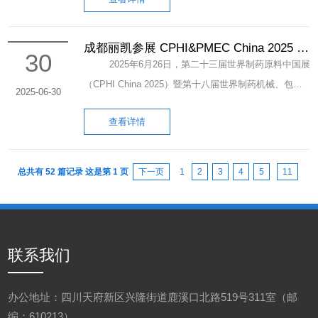
工组织，专程前往成都丽凯手性公司看望慰问奋战在生
国际展会，不仅是企业品牌实力的集中展示，更是公司
理机制；在可持续采购环节，构建绿色供应链管理体
（综合管理部供稿） 链接：2025年大邑工匠培
产一线的干部职工，开展“送清凉”下基层活动。成都有
链接全球资源、优化海外市场布局的重要契机。 展
系，推动上下游合作伙伴共同践行负责任商业实践，带
育对象候选人公示
机化学有限公司工会主席陈渝、副主席张庆及园区办总
成都丽凯参展 CPHI&PMEC China 2025 取
会落幕，合作不止。未来，公司将持续跟进本次展会对
动行业整体绿色转型。 EcoVadis作为全球公认的企
30
得圆满成功
经理李志坚陪同参加了慰问。 慰问组一行深入公
2025年6月26日，第二十三届世界制药原料中国展
接的优质客户资源，持续打磨产品工艺、提升国际化服
业社会责任与可持续发展评估标杆，其认证结果在全球
司大邑生产基地，与一线职工亲切交谈，详细询问大家
（CPHI China 2025）暨第十八届世界制药机械、包装
务水平，稳步扩大海外市场覆盖面，携手全球合作伙伴
2025-06-30
供应链中具备高度公信力，已成为众多国际企业筛选供
的工作生活情况、作息安排以及防暑降温措施落实情
设备与材料中国展（PMEC China 2025）在上海新国际
共创医药产业共赢新局面。
应商的重要参考标准。本次银级认证的获得，不仅是对
况。田敏副主席、胡鹏处长和彭鹏主任亲手将精心准备
查看详情
博览中心圆满落幕。成都丽凯手性技术有限公司作为国
丽凯手性长期践行ESG理念、推进高质量发展的权威认
的防暑降温慰问品送到职工代表手中，对大家在高温酷
内手性技术领域的领军企业之一，携其最新研发成果和
可，更彰显了公司在国际市场中构建负责任供应链的能
暑下坚守岗位、辛勤付出表示由衷的感谢和赞扬，并反
创新产品精彩亮相。 在本次展会上，成都丽
总共有 52 篇记录 这是第 1 页
下一页
1
2
3
4
5
11
力与决心。 从铜牌到银牌，不仅是一次认证等级的
复叮嘱大家要增强自我保护意识，注意劳逸结合，科学
凯展示了其在手性化合物、手性药物中间体及手性催化
提升，更是丽凯手性可持续发展管理体系不断完善的有
安排工作时间，确保身体健康和生产安全。同时，也要
剂等领域的创新成果。公司展出了酒石酸衍生物系列、
力见证。未来，公司将以此次认证为新起点，持续深化
求企业落实好防暑降温主体责任，为职工创造安全、健
手性胺系列、药物中间体系列等重要产品。公司以实验
绿色生产与可持续运营，以更高标准践行企业社会责
康、清凉的工作环境。 此次“送清凉”慰问活动不
室研究向工业规模应用的工艺转移为核心，提供包括技
联系我们
任，为手性化工行业的绿色转型贡献力量，也为全球客
仅为奋战在一线职工送去了酷夏中的清凉，更是对发扬
术集成、工艺路线设计、中试放大、工艺验证、工业化
户提供更具可持续价值的产品与服务。
工匠精神的积极肯定和鼓励，增强了基层工人干事创业
生产及商业化在内的全方位服务。其展位吸引了众多国
办公地址：四川天府新区兴隆街道鹿溪口北路519号311室（邮
的凝聚力和向心力。（综合管理部 供稿）
内外客户的关注，充分彰显了公司在手性化学领域的领
编：610213）