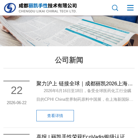
公司新闻
聚力沪上 链接全球｜成都丽凯2026上海
22
CPHI国际制药展圆满收官
2026年6月16日至18日，备受全球医药化工行业瞩
目的CPHI China世界制药原料中国展，在上海新国际博
2026-06-22
览中心盛大举行。这场医药行业盛会汇聚了全球原料
查看详情
药、医药中间体、精细化工上下游企业，是国际商贸对
接、技术交流、供应链合作的关键平台。 本次展
会，成都丽凯手性技术有限公司高层领导带队，集结市
喜报 | 丽凯手性荣获EcoVadis银级认证，